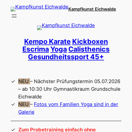
Direkt
Kampfkunst Eichwalde
zum
Inhalt
wechseln
Kempo Karate
Kickboxen
Escrima
Yoga
Calisthenics
Gesundheitssport 45+
NEU
– Nächster Prüfungstermin 05.07.2026
– ab 10:30 Uhr Gymnastikraum Grundschule
Eichwalde
NEU
–
Fotos vom Familien Yoga sind in der
Galerie
Zum Probetraining einfach ohne