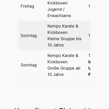
Kickboxen
Freitag
19:00 – 21
Jugend /
Erwachsene
Kempo Karate &
Kickboxen
Sonntag
10:00 – 11:
Kleine Gruppe bis
10 Jahre
Kempo Karate &
10:45 – 12
Kickboxen
In den Fer
Sonntag
Große Gruppe ab
Uhr! (ab 
10 Jahre
Ferienwo