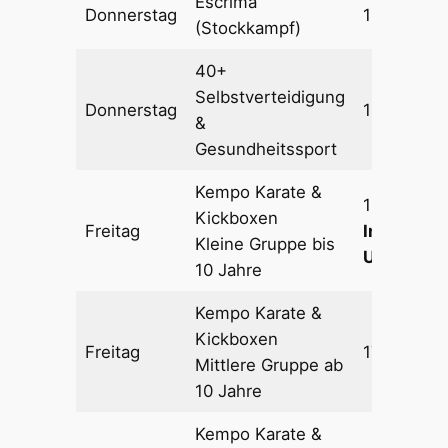
Escrima
Donnerstag
18:30 – 19
(Stockkampf)
40+
Selbstverteidigung
Donnerstag
19:30 – 21
&
Gesundheitssport
Kempo Karate &
16:00 – 17
Kickboxen
Freitag
In den Fer
Kleine Gruppe bis
Uhr!
10 Jahre
Kempo Karate &
Kickboxen
Freitag
17:30 – 19
Mittlere Gruppe ab
10 Jahre
Kempo Karate &